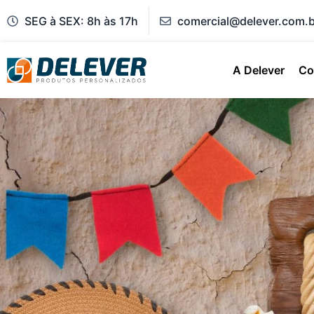
SEG à SEX: 8h às 17h
comercial@delever.com.b
A Delever
Co