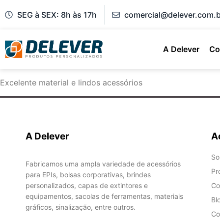
SEG à SEX: 8h às 17h
comercial@delever.com.b
A Delever
Co
Excelente material e lindos acessórios
A Delever
A
So
Fabricamos uma ampla variedade de acessórios
Pr
para EPIs, bolsas corporativas, brindes
personalizados, capas de extintores e
Co
equipamentos, sacolas de ferramentas, materiais
Bl
gráficos, sinalização, entre outros.
Co