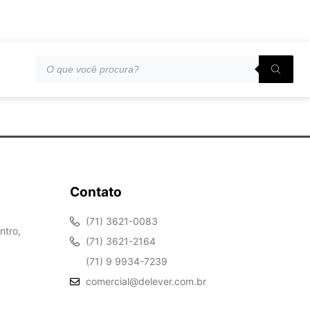
Contato
(71) 3621-0083
ntro,
(71) 3621-2164
(71) 9 9934-7239
comercial@delever.com.br