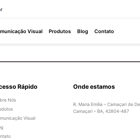
r
municação Visual
Produtos
Blog
Contato
cesso Rápido
Onde estamos
bre Nós
R. Maria Emília – Camaçari de De
odutos
Camaçari – BA, 42804-487
municação Visual
og
ntato