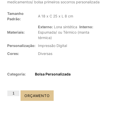
medicamentos/ bolsa primeiros socorros personalizada
Tamanho
A 18 x C 25 x L 8 cm
Padrão:
Externo:
Lona sintética
Interno:
Materiais:
Espumada/ ou Térmico (manta
térmica)
Personalização:
Impressão Digital
Cores:
Diversas
Categoria:
Bolsa Personalizada
ORÇAMENTO