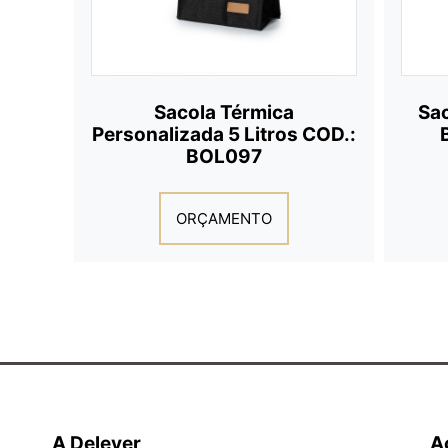
Sacola Térmica
Sac
Personalizada 5 Litros COD.:
BOL097
ORÇAMENTO
A Delever
A