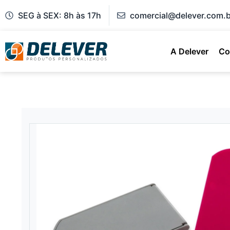
SEG à SEX: 8h às 17h
comercial@delever.com.b
A Delever
Co