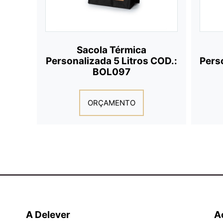
Sacola Térmica
Personalizada 5 Litros COD.:
Perso
BOL097
ORÇAMENTO
A Delever
A