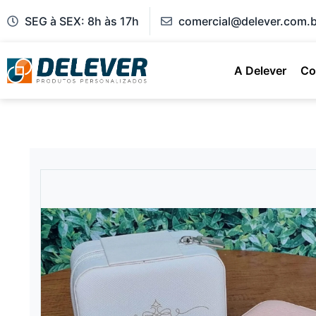
SEG à SEX: 8h às 17h
comercial@delever.com.b
A Delever
Co