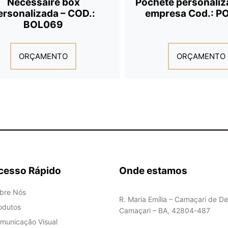
Nécessaire box
Pochete personaliz
ersonalizada – COD.:
empresa Cod.: 
BOL069
ORÇAMENTO
ORÇAMENTO
cesso Rápido
Onde estamos
bre Nós
R. Maria Emília – Camaçari de De
odutos
Camaçari – BA, 42804-487
municação Visual