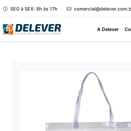
SEG à SEX: 8h às 17h
comercial@delever.com.b
A Delever
Co