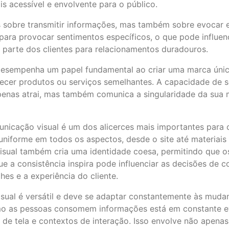
s acessível e envolvente para o público.
 sobre transmitir informações, mas também sobre evocar 
para provocar sentimentos específicos, o que pode influe
 parte dos clientes para relacionamentos duradouros.
esempenha um papel fundamental ao criar uma marca únic
cer produtos ou serviços semelhantes. A capacidade de se 
apenas atrai, mas também comunica a singularidade da sua
municação visual é um dos alicerces mais importantes para 
niforme em todos os aspectos, desde o site até materiais 
 visual também cria uma identidade coesa, permitindo que 
ue a consistência inspira pode influenciar as decisões de
s e a experiência do cliente.
isual é versátil e deve se adaptar constantemente às muda
como as pessoas consomem informações está em constante ev
s de tela e contextos de interação. Isso envolve não apena