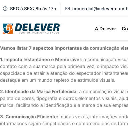
SEG à SEX: 8h às 17h
comercial@delever.com.b
A Delever
Co
Vamos listar 7 aspectos importantes da comunicação vis
1. Impacto Instantâneo e Memorável:
a comunicação visua
contato com a sua marca pela primeira vez, o impacto visu
capacidade de atrair a atenção do espectador instantanea
destaque em um mundo repleto de estímulos visuais.
2. Identidade da Marca Fortalecida:
a comunicação visual é
paleta de cores, tipografia e outros elementos visuais, a
marca, facilitando a identificação e a marca da sua empres
3. Comunicação Eficiente:
muitas vezes, informações pode
informações sejam simplificadas e compreendidas de forma