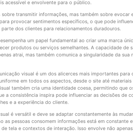
s acessível e envolvente para o público.
 sobre transmitir informações, mas também sobre evocar 
para provocar sentimentos específicos, o que pode influe
 parte dos clientes para relacionamentos duradouros.
esempenha um papel fundamental ao criar uma marca únic
cer produtos ou serviços semelhantes. A capacidade de se 
apenas atrai, mas também comunica a singularidade da sua
municação visual é um dos alicerces mais importantes para 
niforme em todos os aspectos, desde o site até materiais 
 visual também cria uma identidade coesa, permitindo que 
ue a consistência inspira pode influenciar as decisões de
s e a experiência do cliente.
isual é versátil e deve se adaptar constantemente às muda
como as pessoas consomem informações está em constante ev
s de tela e contextos de interação. Isso envolve não apena