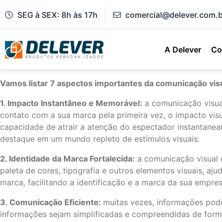
SEG à SEX: 8h às 17h
comercial@delever.com.b
A Delever
Co
Vamos listar 7 aspectos importantes da comunicação vis
1. Impacto Instantâneo e Memorável:
a comunicação visua
contato com a sua marca pela primeira vez, o impacto visu
capacidade de atrair a atenção do espectador instantanea
destaque em um mundo repleto de estímulos visuais.
2. Identidade da Marca Fortalecida:
a comunicação visual é
paleta de cores, tipografia e outros elementos visuais, a
marca, facilitando a identificação e a marca da sua empres
3. Comunicação Eficiente:
muitas vezes, informações pode
informações sejam simplificadas e compreendidas de forma