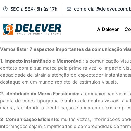
SEG à SEX: 8h às 17h
comercial@delever.com.b
A Delever
Co
Vamos listar 7 aspectos importantes da comunicação vis
1. Impacto Instantâneo e Memorável:
a comunicação visua
contato com a sua marca pela primeira vez, o impacto visu
capacidade de atrair a atenção do espectador instantanea
destaque em um mundo repleto de estímulos visuais.
2. Identidade da Marca Fortalecida:
a comunicação visual é
paleta de cores, tipografia e outros elementos visuais, a
marca, facilitando a identificação e a marca da sua empres
3. Comunicação Eficiente:
muitas vezes, informações pode
informações sejam simplificadas e compreendidas de forma