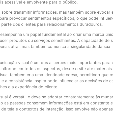
s acessível e envolvente para o público.
 sobre transmitir informações, mas também sobre evocar 
para provocar sentimentos específicos, o que pode influe
 parte dos clientes para relacionamentos duradouros.
esempenha um papel fundamental ao criar uma marca únic
cer produtos ou serviços semelhantes. A capacidade de se 
apenas atrai, mas também comunica a singularidade da sua
municação visual é um dos alicerces mais importantes para 
niforme em todos os aspectos, desde o site até materiais 
 visual também cria uma identidade coesa, permitindo que 
ue a consistência inspira pode influenciar as decisões de
s e a experiência do cliente.
isual é versátil e deve se adaptar constantemente às muda
como as pessoas consomem informações está em constante ev
s de tela e contextos de interação. Isso envolve não apena