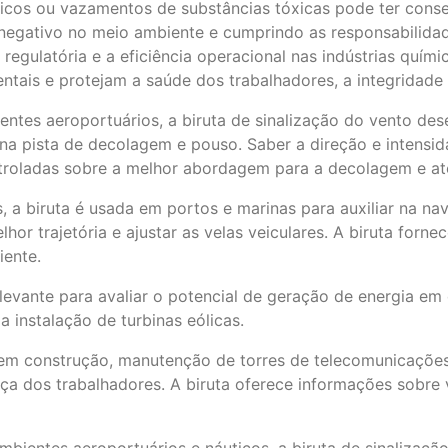
icos ou vazamentos de substâncias tóxicas pode ter conseq
egativo no meio ambiente e cumprindo as responsabilidade
 regulatória e a eficiência operacional nas indústrias quí
ais e protejam a saúde dos trabalhadores, a integridade 
ntes aeroportuários, a biruta de sinalização do vento des
 na pista de decolagem e pouso. Saber a direção e intensi
troladas sobre a melhor abordagem para a decolagem e at
 a biruta é usada em portos e marinas para auxiliar na n
r trajetória e ajustar as velas veiculares. A biruta forne
iente.
relevante para avaliar o potencial de geração de energia e
 a instalação de turbinas eólicas.
m construção, manutenção de torres de telecomunicações, 
ança dos trabalhadores. A biruta oferece informações sobr