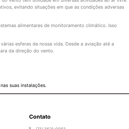
do vento tem utilidade em diversas atividades ao ar livre.
ativos, evitando situações em que as condições adversas
istemas alimentares de monitoramento climático. Isso
várias esferas da nossa vida. Desde a aviação até a
clara da direção do vento.
nas suas instalações.
Contato
(71) 3621-0083