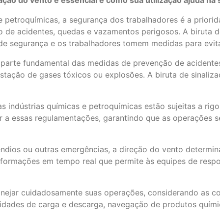
zação do vento é essencial e como sua utilização ajuda na
e petroquímicas, a segurança dos trabalhadores é a priori
o de acidentes, quedas e vazamentos perigosos. A biruta 
 de segurança e os trabalhadores tomem medidas para evita
 parte fundamental das medidas de prevenção de acidentes
ção de gases tóxicos ou explosões. A biruta de sinalizaçã
indústrias químicas e petroquímicas estão sujeitas a rig
der a essas regulamentações, garantindo que as operações
dios ou outras emergências, a direção do vento determina
 informações em tempo real que permite às equipes de resp
ejar cuidadosamente suas operações, considerando as cond
tividades de carga e descarga, navegação de produtos quí