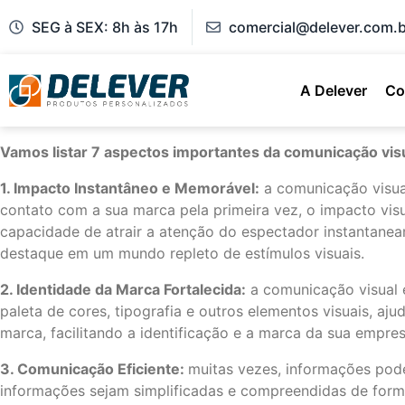
SEG à SEX: 8h às 17h
comercial@delever.com.b
A Delever
Co
Vamos listar 7 aspectos importantes da comunicação vis
1. Impacto Instantâneo e Memorável:
a comunicação visua
contato com a sua marca pela primeira vez, o impacto visu
capacidade de atrair a atenção do espectador instantanea
destaque em um mundo repleto de estímulos visuais.
2. Identidade da Marca Fortalecida:
a comunicação visual é
paleta de cores, tipografia e outros elementos visuais, a
marca, facilitando a identificação e a marca da sua empres
3. Comunicação Eficiente:
muitas vezes, informações pode
informações sejam simplificadas e compreendidas de forma