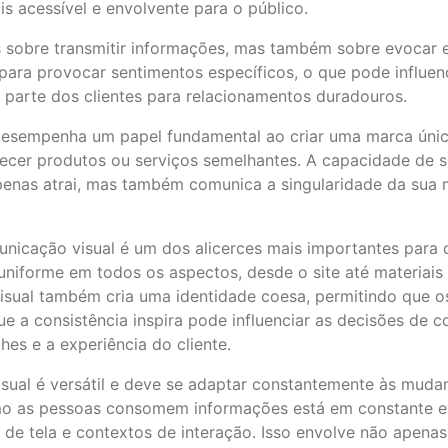
s acessível e envolvente para o público.
 sobre transmitir informações, mas também sobre evocar 
para provocar sentimentos específicos, o que pode influe
 parte dos clientes para relacionamentos duradouros.
esempenha um papel fundamental ao criar uma marca únic
cer produtos ou serviços semelhantes. A capacidade de se 
apenas atrai, mas também comunica a singularidade da sua
municação visual é um dos alicerces mais importantes para 
niforme em todos os aspectos, desde o site até materiais 
 visual também cria uma identidade coesa, permitindo que 
ue a consistência inspira pode influenciar as decisões de
s e a experiência do cliente.
isual é versátil e deve se adaptar constantemente às muda
como as pessoas consomem informações está em constante ev
s de tela e contextos de interação. Isso envolve não apena