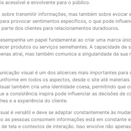
s acessível e envolvente para o público.
 sobre transmitir informações, mas também sobre evocar 
para provocar sentimentos específicos, o que pode influe
 parte dos clientes para relacionamentos duradouros.
esempenha um papel fundamental ao criar uma marca únic
cer produtos ou serviços semelhantes. A capacidade de se 
apenas atrai, mas também comunica a singularidade da sua
municação visual é um dos alicerces mais importantes para 
niforme em todos os aspectos, desde o site até materiais 
 visual também cria uma identidade coesa, permitindo que 
ue a consistência inspira pode influenciar as decisões de
s e a experiência do cliente.
isual é versátil e deve se adaptar constantemente às muda
como as pessoas consomem informações está em constante ev
s de tela e contextos de interação. Isso envolve não apena