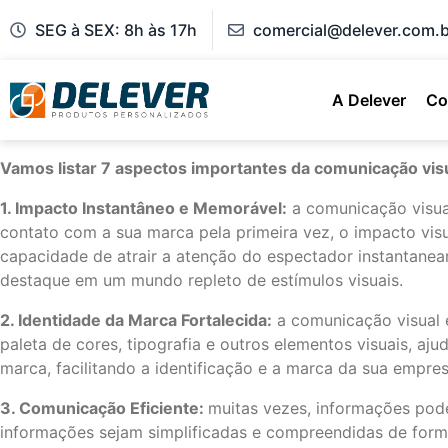
SEG à SEX: 8h às 17h
comercial@delever.com.b
A Delever
Co
Vamos listar 7 aspectos importantes da comunicação vis
1. Impacto Instantâneo e Memorável:
a comunicação visua
contato com a sua marca pela primeira vez, o impacto visu
capacidade de atrair a atenção do espectador instantanea
destaque em um mundo repleto de estímulos visuais.
2. Identidade da Marca Fortalecida:
a comunicação visual é
paleta de cores, tipografia e outros elementos visuais, a
marca, facilitando a identificação e a marca da sua empres
3. Comunicação Eficiente:
muitas vezes, informações pode
informações sejam simplificadas e compreendidas de forma