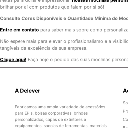
Feitas para durar e impressionar,
nossas mochilas persona
brilhar por aí com produtos que falam por si só!
Consulte Cores Disponíveis e Quantidade Mínima do Mo
Entre em contato
para saber mais sobre como personaliza
Não espere mais para elevar o profissionalismo e a visibi
tangíveis da excelência da sua empresa.
Clique aqui!
Faça hoje o pedido das suas mochilas persona
A Delever
A
So
Fabricamos uma ampla variedade de acessórios
Pr
para EPIs, bolsas corporativas, brindes
personalizados, capas de extintores e
Co
equipamentos, sacolas de ferramentas, materiais
Bl