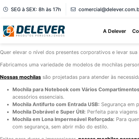
SEG à SEX: 8h às 17h
comercial@delever.com.b
A Delever
Co
Quer elevar o nível dos presentes corporativos e levar su
Fabricamos uma variedade de modelos de mochilas personali
Nossas mochilas
são projetadas para atender às necessi
Mochila para Notebook com Vários Compartimentos
acessórios essenciais.
Mochila Antifurto com Entrada USB:
Segurança em pri
Mochila Dobrável e Super Útil:
Perfeita para viagen
Mochila em Lona Impermeável Reforçada:
Para quem
com segurança, sem abrir mão do estilo.