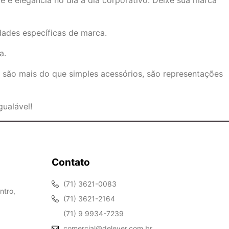
e e elegância no dia a dia corporativo. Deixe sua marca
ades específicas de marca.
a.
e são mais do que simples acessórios, são representações
ualável!
Contato
(71) 3621-0083
ntro,
(71) 3621-2164
(71) 9 9934-7239
comercial@delever.com.br