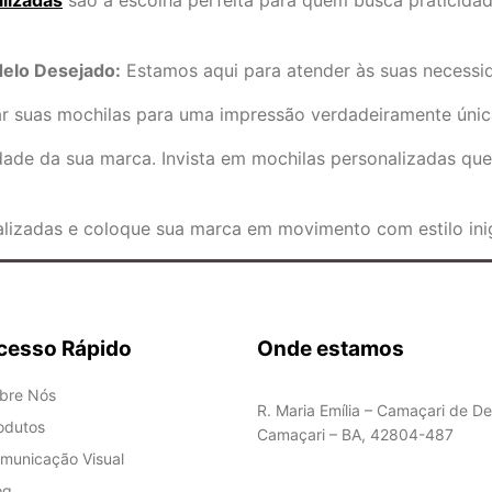
lizadas
são a escolha perfeita para quem busca praticidad
delo Desejado:
Estamos aqui para atender às suas necessid
r suas mochilas para uma impressão verdadeiramente únic
lidade da sua marca. Invista em mochilas personalizadas qu
lizadas e coloque sua marca em movimento com estilo inig
cesso Rápido
Onde estamos
bre Nós
R. Maria Emília – Camaçari de De
odutos
Camaçari – BA, 42804-487
municação Visual
og