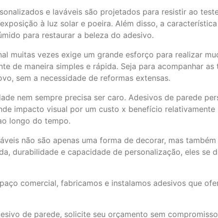
nalizados e laváveis ​​são projetados para resistir ao test
posição à luz solar e poeira. Além disso, a característica
ido para restaurar a beleza do adesivo.
l muitas vezes exige um grande esforço para realizar mud
nte de maneira simples e rápida. Seja para acompanhar as 
 novo, sem a necessidade de reformas extensas.
idade nem sempre precisa ser caro. Adesivos de parede pe
 impacto visual por um custo x benefício relativamente ba
ao longo do tempo.
áveis ​​não são apenas uma forma de decorar, mas também 
a, durabilidade e capacidade de personalização, eles se 
espaço comercial, fabricamos e instalamos adesivos que of
esivo de parede, solicite seu orçamento sem compromisso