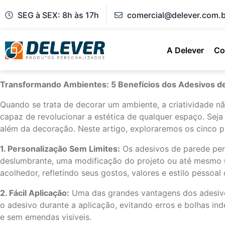
SEG à SEX: 8h às 17h
comercial@delever.com.b
A Delever
Co
Transformando Ambientes: 5 Benefícios dos Adesivos de
Quando se trata de decorar um ambiente, a criatividade nã
capaz de revolucionar a estética de qualquer espaço. Se
além da decoração. Neste artigo, exploraremos os cinco pr
1. Personalização Sem Limites:
Os adesivos de parede per
deslumbrante, uma modificação do projeto ou até mesmo u
acolhedor, refletindo seus gostos, valores e estilo pessoal
2. Fácil Aplicação:
Uma das grandes vantagens dos adesivos
o adesivo durante a aplicação, evitando erros e bolhas ind
e sem emendas visiveis.