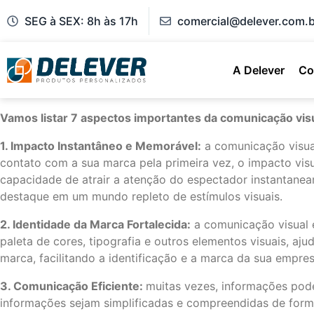
SEG à SEX: 8h às 17h
comercial@delever.com.b
A Delever
Co
Vamos listar 7 aspectos importantes da comunicação vis
1. Impacto Instantâneo e Memorável:
a comunicação visua
contato com a sua marca pela primeira vez, o impacto visu
capacidade de atrair a atenção do espectador instantanea
destaque em um mundo repleto de estímulos visuais.
2. Identidade da Marca Fortalecida:
a comunicação visual é
paleta de cores, tipografia e outros elementos visuais, a
marca, facilitando a identificação e a marca da sua empres
3. Comunicação Eficiente:
muitas vezes, informações pode
informações sejam simplificadas e compreendidas de forma