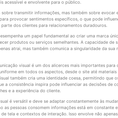
s acessível e envolvente para o público.
 sobre transmitir informações, mas também sobre evocar 
para provocar sentimentos específicos, o que pode influe
 parte dos clientes para relacionamentos duradouros.
esempenha um papel fundamental ao criar uma marca únic
cer produtos ou serviços semelhantes. A capacidade de se 
apenas atrai, mas também comunica a singularidade da sua
municação visual é um dos alicerces mais importantes para 
niforme em todos os aspectos, desde o site até materiais 
 visual também cria uma identidade coesa, permitindo que 
ue a consistência inspira pode influenciar as decisões de
s e a experiência do cliente.
isual é versátil e deve se adaptar constantemente às muda
como as pessoas consomem informações está em constante ev
s de tela e contextos de interação. Isso envolve não apena