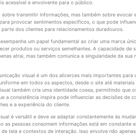
s acessível e envolvente para o público.
 sobre transmitir informações, mas também sobre evocar 
para provocar sentimentos específicos, o que pode influe
 parte dos clientes para relacionamentos duradouros.
esempenha um papel fundamental ao criar uma marca únic
cer produtos ou serviços semelhantes. A capacidade de se 
apenas atrai, mas também comunica a singularidade da sua
municação visual é um dos alicerces mais importantes para 
niforme em todos os aspectos, desde o site até materiais 
 visual também cria uma identidade coesa, permitindo que 
ue a consistência inspira pode influenciar as decisões de
s e a experiência do cliente.
isual é versátil e deve se adaptar constantemente às muda
como as pessoas consomem informações está em constante ev
s de tela e contextos de interação. Isso envolve não apena