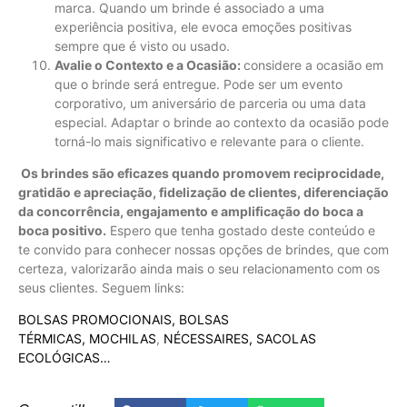
marca. Quando um brinde é associado a uma
experiência positiva, ele evoca emoções positivas
sempre que é visto ou usado.
Avalie o Contexto e a Ocasião:
considere a ocasião em
que o brinde será entregue. Pode ser um evento
corporativo, um aniversário de parceria ou uma data
especial. Adaptar o brinde ao contexto da ocasião pode
torná-lo mais significativo e relevante para o cliente.
Os brindes são eficazes quando promovem r
eciprocidade,
g
ratidão e apreciação, f
idelização de clientes, d
iferenciação
da concorrência, e
ngajamento e a
mplificação do boca a
boca positivo.
Espero que tenha gostado deste conteúdo e
te convido para conhecer nossas opções de brindes, que com
certeza, valorizarão ainda mais o seu relacionamento com os
seus clientes. Seguem links:
BOLSAS PROMOCIONAIS,
BOLSAS
TÉRMICAS,
MOCHILAS
,
NÉCESSAIRES,
SACOLAS
ECOLÓGICAS…