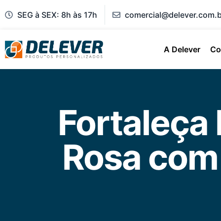
SEG à SEX: 8h às 17h
comercial@delever.com.b
A Delever
Co
Fortaleça
Rosa com 