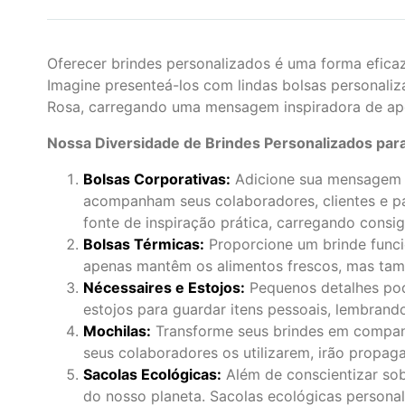
Oferecer brindes personalizados é uma forma eficaz
Imagine presenteá-los com lindas bolsas personali
Rosa, carregando uma mensagem inspiradora de ap
Nossa Diversidade de Brindes Personalizados par
Bolsas Corporativas:
Adicione sua mensagem i
acompanham seus colaboradores, clientes e pa
fonte de inspiração prática, carregando consi
Bolsas Térmicas:
Proporcione um brinde funci
apenas mantêm os alimentos frescos, mas t
Nécessaires e Estojos:
Pequenos detalhes pod
estojos para guardar itens pessoais, lembran
Mochilas:
Transforme seus brindes em companh
seus colaboradores os utilizarem, irão propag
Sacolas Ecológicas:
Além de conscientizar so
do nosso planeta. Sacolas ecológicas person