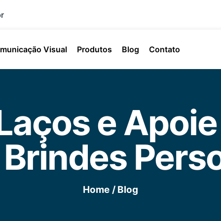
r
municação Visual
Produtos
Blog
Contato
 Laços e Apoie
Brindes Pers
Home
/ Blog