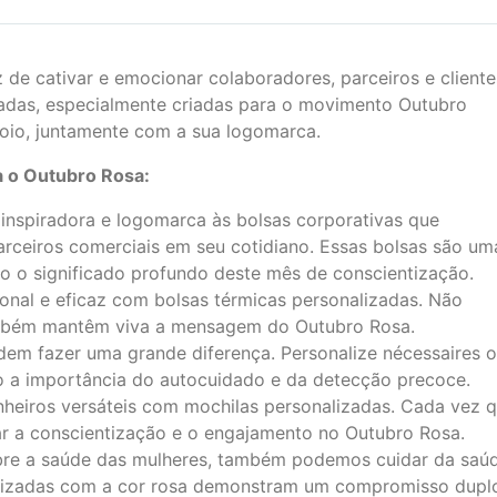
 de cativar e emocionar colaboradores, parceiros e cliente
zadas, especialmente criadas para o movimento Outubro
oio, juntamente com a sua logomarca.
a o Outubro Rosa:
nspiradora e logomarca às bolsas corporativas que
rceiros comerciais em seu cotidiano. Essas bolsas são um
go o significado profundo deste mês de conscientização.
onal e eficaz com bolsas térmicas personalizadas. Não
ambém mantêm viva a mensagem do Outubro Rosa.
em fazer uma grande diferença. Personalize nécessaires 
do a importância do autocuidado e da detecção precoce.
eiros versáteis com mochilas personalizadas. Cada vez 
ar a conscientização e o engajamento no Outubro Rosa.
bre a saúde das mulheres, também podemos cuidar da saú
alizadas com a cor rosa demonstram um compromisso dupl