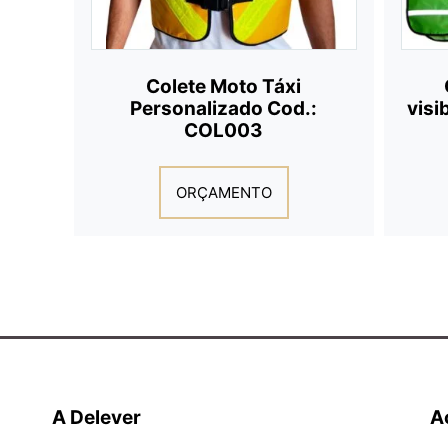
Colete Moto Táxi
Personalizado Cod.:
visi
COL003
ORÇAMENTO
A Delever
A