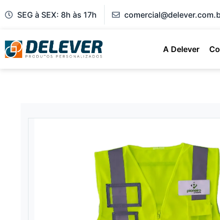
SEG à SEX: 8h às 17h
comercial@delever.com.b
A Delever
Co