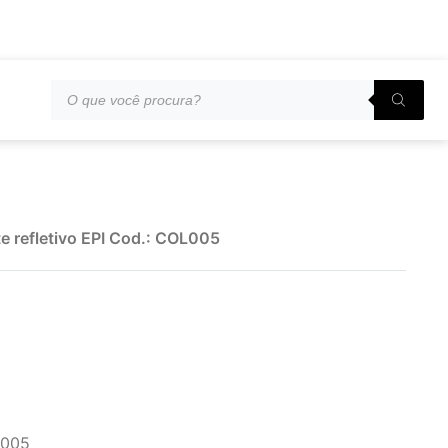
te refletivo EPI Cod.: COL005
L005