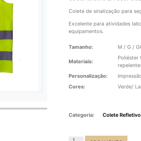
Colete de sinalização para se
Excelente para atividades lab
equipamentos.
Tamanho:
M / G / G
Poliéster
Materiais:
repelente
Personalização:
Impressão
Cores:
Verde/ La
Categoria:
Colete Refletivo