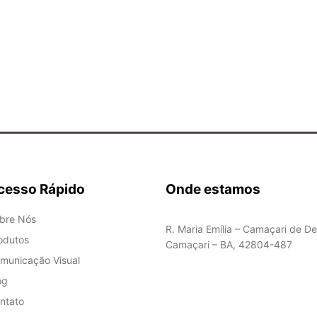
cesso Rápido
Onde estamos
bre Nós
R. Maria Emília – Camaçari de De
odutos
Camaçari – BA, 42804-487
municação Visual
og
ntato