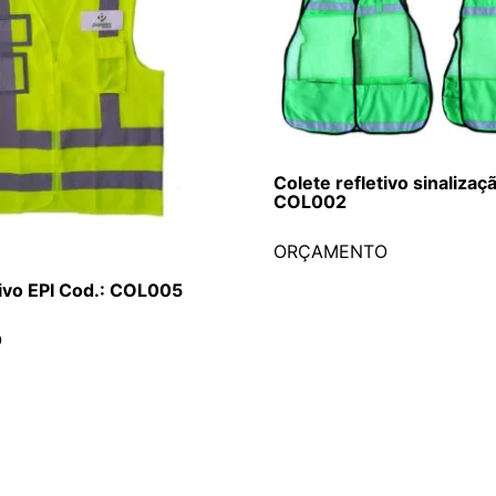
Colete refletivo sinalizaç
COL002
ORÇAMENTO
tivo EPI Cod.: COL005
O