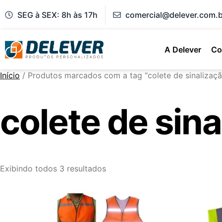
SEG à SEX: 8h às 17h
comercial@delever.com.b
A Delever
Co
Início
/ Produtos marcados com a tag “colete de sinalização
colete de sina
Exibindo todos 3 resultados