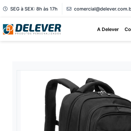
SEG à SEX: 8h às 17h
comercial@delever.com.b
A Delever
Co