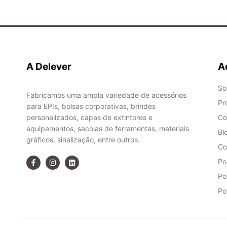
A Delever
A
So
Fabricamos uma ampla variedade de acessórios
Pr
para EPIs, bolsas corporativas, brindes
personalizados, capas de extintores e
Co
equipamentos, sacolas de ferramentas, materiais
Bl
gráficos, sinalização, entre outros.
Co
Po
Po
Po