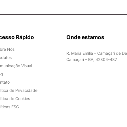
cesso Rápido
Onde estamos
bre Nós
R. Maria Emília – Camaçari de De
odutos
Camaçari – BA, 42804-487
municação Visual
og
ntato
lítica de Privacidade
lítica de Cookies
líticas ESG