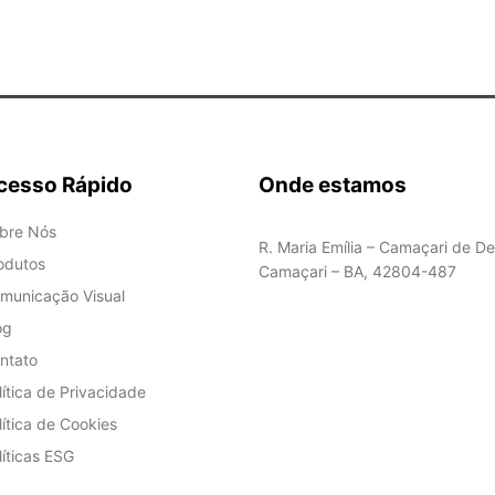
cesso Rápido
Onde estamos
bre Nós
R. Maria Emília – Camaçari de De
odutos
Camaçari – BA, 42804-487
municação Visual
og
ntato
lítica de Privacidade
lítica de Cookies
líticas ESG