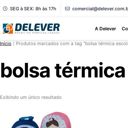
SEG à SEX: 8h às 17h
comercial@delever.com.b
A Delever
Co
Início
/ Produtos marcados com a tag “bolsa térmica escola 
bolsa térmica 
Exibindo um único resultado