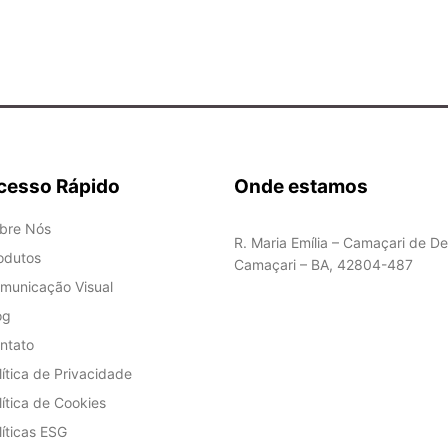
cesso Rápido
Onde estamos
bre Nós
R. Maria Emília – Camaçari de De
odutos
Camaçari – BA, 42804-487
municação Visual
og
ntato
lítica de Privacidade
lítica de Cookies
líticas ESG