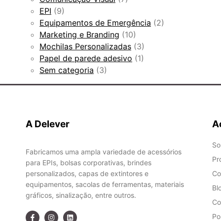
EPI
(9)
Equipamentos de Emergência
(2)
Marketing e Branding
(10)
Mochilas Personalizadas
(3)
Papel de parede adesivo
(1)
Sem categoria
(3)
A Delever
A
So
Fabricamos uma ampla variedade de acessórios
Pr
para EPIs, bolsas corporativas, brindes
personalizados, capas de extintores e
Co
equipamentos, sacolas de ferramentas, materiais
Bl
gráficos, sinalização, entre outros.
Co
Po