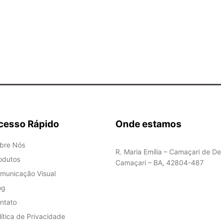
cesso Rápido
Onde estamos
bre Nós
R. Maria Emília – Camaçari de De
odutos
Camaçari – BA, 42804-487
municação Visual
og
ntato
lítica de Privacidade