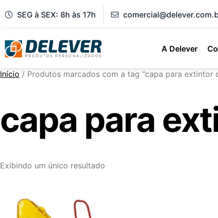
SEG à SEX: 8h às 17h
comercial@delever.com.b
A Delever
Co
Início
/ Produtos marcados com a tag “capa para extintor c
capa para ext
Exibindo um único resultado