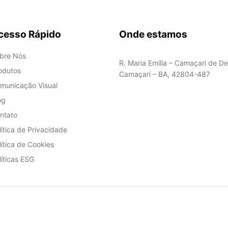
cesso Rápido
Onde estamos
bre Nós
R. Maria Emília – Camaçari de De
odutos
Camaçari – BA, 42804-487
municação Visual
og
ntato
lítica de Privacidade
lítica de Cookies
líticas ESG