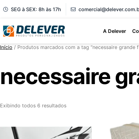
SEG à SEX: 8h às 17h
comercial@delever.com.b
A Delever
Co
Início
/ Produtos marcados com a tag “necessaire grande f
necessaire g
Exibindo todos 6 resultados