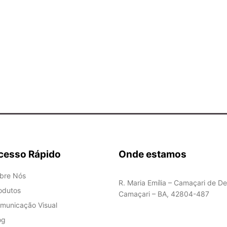
cesso Rápido
Onde estamos
bre Nós
R. Maria Emília – Camaçari de De
odutos
Camaçari – BA, 42804-487
municação Visual
og