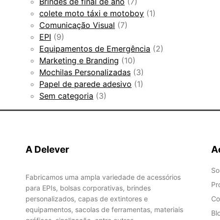
Brindes de final de ano
(7)
colete moto táxi e motoboy
(1)
Comunicação Visual
(7)
EPI
(9)
Equipamentos de Emergência
(2)
Marketing e Branding
(10)
Mochilas Personalizadas
(3)
Papel de parede adesivo
(1)
Sem categoria
(3)
A Delever
A
So
Fabricamos uma ampla variedade de acessórios
Pr
para EPIs, bolsas corporativas, brindes
personalizados, capas de extintores e
Co
equipamentos, sacolas de ferramentas, materiais
Bl