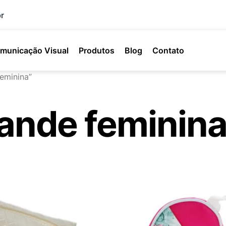
r
municação Visual
Produtos
Blog
Contato
eminina”
rande feminin