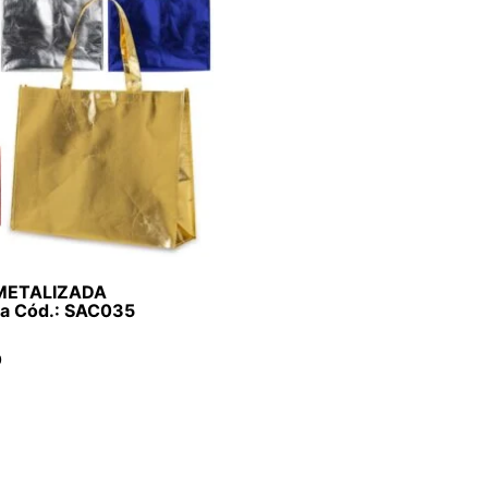
 METALIZADA
da Cód.: SAC035
O