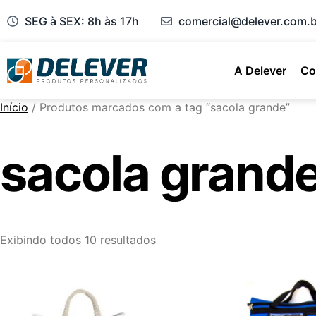
SEG à SEX: 8h às 17h
comercial@delever.com.b
A Delever
Co
Início
/ Produtos marcados com a tag “sacola grande”
sacola grand
Exibindo todos 10 resultados